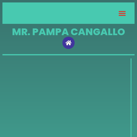
MR. PAMPA CANGALLO