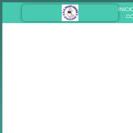
INICI
C